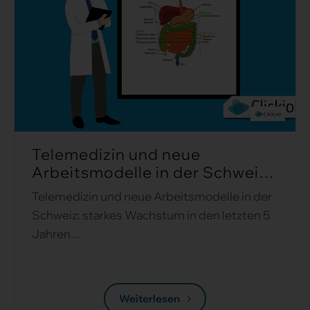
Telemedizin und neue
Arbeitsmodelle in der Schweiz:
starkes Wachstum in den letz ...
Telemedizin und neue Arbeitsmodelle in der
Schweiz: starkes Wachstum in den letzten 5
Jahren ...
Weiterlesen