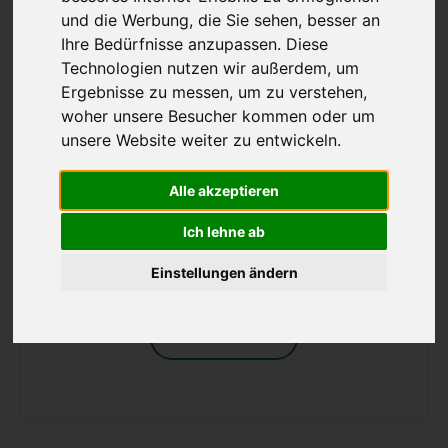
und die Werbung, die Sie sehen, besser an
Ihre Bedürfnisse anzupassen. Diese
Technologien nutzen wir außerdem, um
Ergebnisse zu messen, um zu verstehen,
woher unsere Besucher kommen oder um
unsere Website weiter zu entwickeln.
Ärzt Jobs Schweiz: So finden
Sie die besten Ärztstellen
Alle akzeptieren
Schweiz ...
Ärzt Jobs Schweiz: So finden Sie die besten
Ich lehne ab
Ärztstellen Schweiz Der Schwe ...
Einstellungen ändern
Weiterlesen