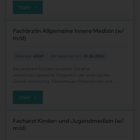
Di......
Mehr
Fach­ärz­tin All­ge­mei­ne In­ne­re Me­di­zin (w/
m/d)
Referenz:
42241
Job registriert am:
29.06.2026
Bei unserem Kunden erwartet Sie eine
abwechslungsreiche Tätigkeit in der ambulanten
Grundversorgung. Sie betreuen Patientinnen und
Patienten eigenverantwortlich über das gesamte
Spektrum der......
Mehr
Facharzt Kinder- und Jugendmedizin (w/
m/d)