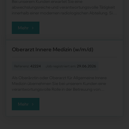
Bei unserem Kunden erwartet Sie eine
abwechslungsreiche und verantwortungsvolle Tätigkeit
innerhalb einer modernen radiologischen Abteilung. Sie
übernehmen die selbstständige Durchf&uum......
Mehr
Oberarzt Innere Medizin (w/m/d)
Referenz:
42224
Job registriert am:
29.06.2026
Als Oberärztin oder Oberarzt für Allgemeine Innere
Medizin übernehmen Sie bei unserem Kunden eine
verantwortungsvolle Rolle in der Betreuung von
Patientinnen und Patienten im station&au......
Mehr