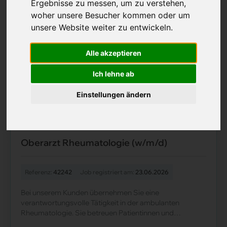
Ergebnisse zu messen, um zu verstehen,
Oberärztin Anästhesie (w/m/d)
woher unsere Besucher kommen oder um
unsere Website weiter zu entwickeln.
Referenz:
42243
Job registriert am:
30.06.2026
Alle akzeptieren
Bei unserem Kunden übernehmen Sie eine
verantwortungsvolle Funktion innerhalb eines
Ich lehne ab
vielseitigen anästhesiologischen Umfelds. Sie führen
selbstständig Allgemein- und Regionalan&aum......
Einstellungen ändern
Mehr
Oberarzt Rheumatologie (w/m/d)
Referenz:
42242
Job registriert am:
23.06.2026
Bei unserem Kunden übernehmen Sie eine
verantwortungsvolle Tätigkeit in der ambulanten
Rheumatologie. Sie betreuen Patientinnen und
Patienten eigenständig und begleiten diese von der