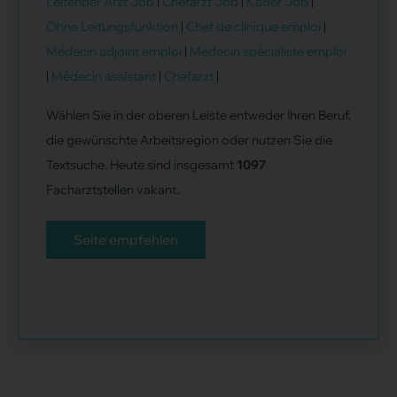
Leitender Arzt Job
|
Chefarzt Job
|
Kader Job
|
Ohne Leitungsfunktion
|
Chef de clinique emploi
|
Médecin adjoint emploi
|
Médecin spécialiste emploi
|
Médecin assistant
|
Chefarzt
|
Wählen Sie in der oberen Leiste entweder Ihren Beruf,
die gewünschte Arbeitsregion oder nutzen Sie die
Textsuche. Heute sind insgesamt
1097
Facharztstellen vakant.
Seite empfehlen