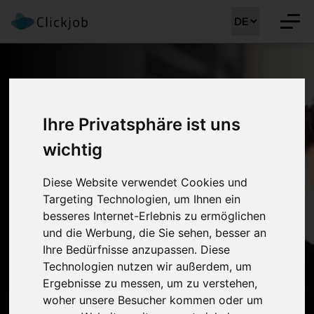
Hämatologie
Ihre Privatsphäre ist uns
Clickjob ist auf die erfolgreiche Rekrutierung von Fach- und
wichtig
Führungskräften spezialisiert. Als Personaldienstleister sind wir
seit 2003 auf dem Schweizer Arbeitsmarkt etabliert und haben
Diese Website verwendet Cookies und
seit 2010 unseren Schwerpunkt in der Rekrutierung von
Targeting Technologien, um Ihnen ein
Kaderärzten. Wir arbeiten mit hohem Engagement,
besseres Internet-Erlebnis zu ermöglichen
und die Werbung, die Sie sehen, besser an
Professionalität und Diskretion und verfügen über ein
Ihre Bedürfnisse anzupassen. Diese
langjähriges und praxiserprobtes Fachwissen.
Technologien nutzen wir außerdem, um
Ergebnisse zu messen, um zu verstehen,
woher unsere Besucher kommen oder um