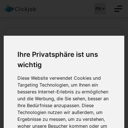
Page d'accueil
/
Ärztejobs
/
Médicin Urologe (h/f/d)
Médicin Urologe
Ihre Privatsphäre ist uns
wichtig
(h/f/d) 80 - 100%
Diese Website verwendet Cookies und
Job Details: Ärztejobs
Targeting Technologien, um Ihnen ein
besseres Internet-Erlebnis zu ermöglichen
und die Werbung, die Sie sehen, besser an
Ihre Bedürfnisse anzupassen. Diese
Numéro de référence:
CLJ-MM 41674
Technologien nutzen wir außerdem, um
Job enregistré le:
27.01.2026
Region:
Mittelland
Ergebnisse zu messen, um zu verstehen,
woher unsere Besucher kommen oder um
Personne de contact :
Martin Meyer