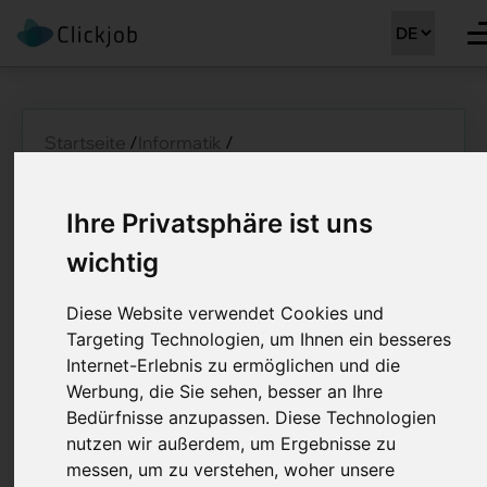
Startseite
/
Informatik
/
Senior Software Engineer (m/w/d) Backend und
Datenerfassungssysteme
Ihre Privatsphäre ist uns
Senior Software
wichtig
Engineer (m/w/d)
Diese Website verwendet Cookies und
Backend und
Targeting Technologien, um Ihnen ein besseres
Datenerfassungssyste
Internet-Erlebnis zu ermöglichen und die
Werbung, die Sie sehen, besser an Ihre
100%
Bedürfnisse anzupassen. Diese Technologien
nutzen wir außerdem, um Ergebnisse zu
Job Details: Informatik
messen, um zu verstehen, woher unsere