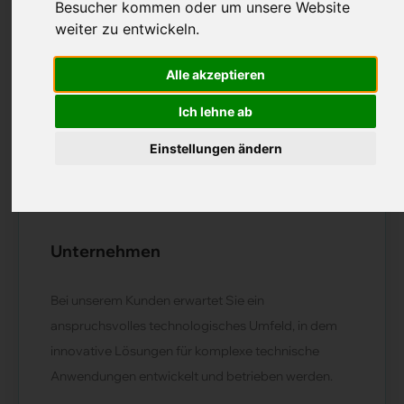
Besucher kommen oder um unsere Website
weiter zu entwickeln.
Stellenreferenz:
CLJ-KK 41824
Alle akzeptieren
Job registriert am:
07.04.2026
Region:
Nordwestschweiz
Ich lehne ab
Ihre Ansprechsperson :
Kasandra Koob
Einstellungen ändern
Stelle verfügbar ab:
nach Vereinbarung
Unternehmen
Bei unserem Kunden erwartet Sie ein
anspruchsvolles technologisches Umfeld, in dem
innovative Lösungen für komplexe technische
Anwendungen entwickelt und betrieben werden.