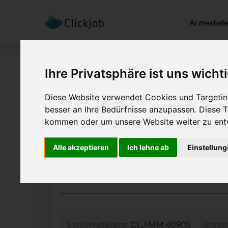
Arztestell
Ihre Privatsphäre ist uns wicht
Diese Website verwendet Cookies und Targeting
besser an Ihre Bedürfnisse anzupassen. Diese
kommen oder um unsere Website weiter zu ent
Startseite
/
Ärztejobs
/
Facharzt/ F
Facharzt/ Fachär
Alle akzeptieren
Ich lehne ab
Einstellun
Job Details: Ärztejobs
Stellenreferenz:
CLJ-MM 40905
Job re