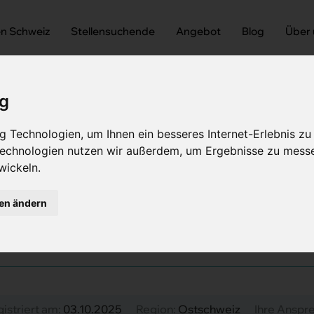
en Schweiz
Stellensuchende
Angebot
Blog
Über
ig
 Technologien, um Ihnen ein besseres Internet-Erlebnis zu
 Technologien nutzen wir außerdem, um Ergebnisse zu mess
wickeln.
achärztin Rheumatologie (m/w/d)
ztin Rheumatologie (m/
gen ändern
gistriert am:
03.10.2025
Region:
Ostschweiz
Ihre Anspr