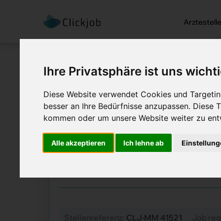
Arztestell
Ihre Privatsphäre ist uns wicht
Diese Website verwendet Cookies und Targeting
besser an Ihre Bedürfnisse anzupassen. Diese
Startseite
/
Ärztejobs
/
Facharzt / F
kommen oder um unsere Website weiter zu ent
Facharzt / Fachär
Alle akzeptieren
Ich lehne ab
Einstellun
Job Details: Ärztejobs
Stellenreferenz:
CLJ-MM 41521
Job reg