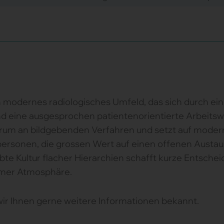
 modernes radiologisches Umfeld, das sich durch ei
d eine ausgesprochen patientenorientierte Arbeitswe
ktrum an bildgebenden Verfahren und setzt auf moder
rsonen, die grossen Wert auf einen offenen Austaus
bte Kultur flacher Hierarchien schafft kurze Entsch
hmer Atmosphäre.
wir Ihnen gerne weitere Informationen bekannt.