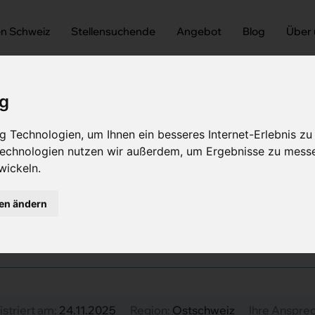
en Schweiz
Stellensuchende
Angebot
Blog
Über
ig
 Technologien, um Ihnen ein besseres Internet-Erlebnis zu
 Technologien nutzen wir außerdem, um Ergebnisse zu mess
achärztin Radiologie
wickeln.
ztin Radiologie 80 - 10
gen ändern
istriert am:
24.11.2025
Region:
Ostschweiz
Ihre Anspre