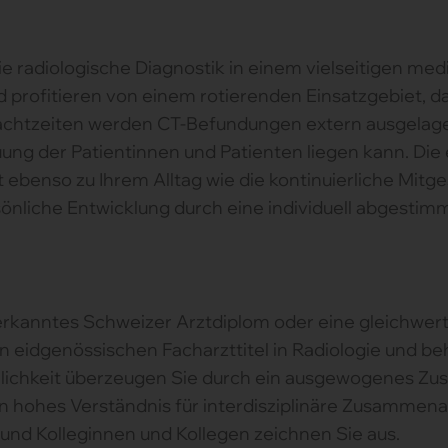
e radiologische Diagnostik in einem vielseitigen med
profitieren von einem rotierenden Einsatzgebiet, da
achtzeiten werden CT-Befundungen extern ausgelager
ng der Patientinnen und Patienten liegen kann. Di
ebenso zu Ihrem Alltag wie die kontinuierliche Mitge
önliche Entwicklung durch eine individuell abgesti
anerkanntes Schweizer Arztdiplom oder eine gleichwe
en eidgenössischen Facharzttitel in Radiologie und 
sönlichkeit überzeugen Sie durch ein ausgewogenes Z
in hohes Verständnis für interdisziplinäre Zusammen
und Kolleginnen und Kollegen zeichnen Sie aus.