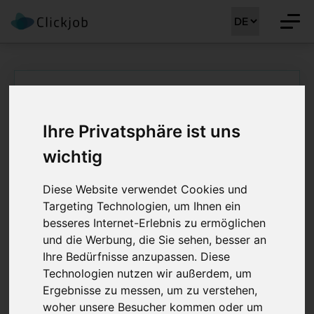
Startseite
/
Ärztejobs
/
Médecin chef-fe de Service Radio-oncologie
Ihre Privatsphäre ist uns
Médecin chef-fe de
wichtig
Service Radio-
oncologie 80 - 100%
Diese Website verwendet Cookies und
Targeting Technologien, um Ihnen ein
besseres Internet-Erlebnis zu ermöglichen
Job Details: Ärztejobs
und die Werbung, die Sie sehen, besser an
Ihre Bedürfnisse anzupassen. Diese
Technologien nutzen wir außerdem, um
Ergebnisse zu messen, um zu verstehen,
Stellenreferenz:
41562
Job registriert am:
03.12.2025
woher unsere Besucher kommen oder um