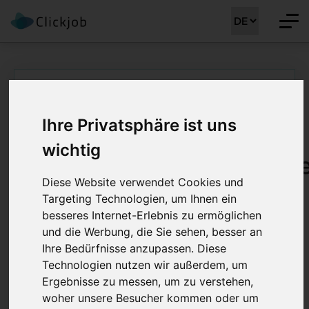
Startseite
/
Ärztejobs
/
Oberärztin Erwachsenenpsychiatrie (m/w/d)
Ihre Privatsphäre ist uns
Oberärztin
wichtig
Erwachsenenpsychiatri
Diese Website verwendet Cookies und
(m/w/d) 60 - 100%
Targeting Technologien, um Ihnen ein
besseres Internet-Erlebnis zu ermöglichen
Job Details: Ärztejobs
und die Werbung, die Sie sehen, besser an
Ihre Bedürfnisse anzupassen. Diese
Technologien nutzen wir außerdem, um
Ergebnisse zu messen, um zu verstehen,
Stellenreferenz:
CLJ-MM 41053
woher unsere Besucher kommen oder um