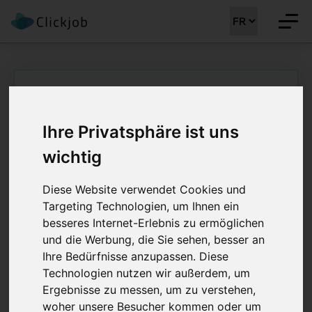
Page d'accueil
/
Praxismarkt - Temporär - Diverses
/
Recherche cabinet pour un médecin spécialiste
Ihre Privatsphäre ist uns
en gynécologie (h/f/d)
wichtig
Recherche cabinet
pour un médecin
Diese Website verwendet Cookies und
Targeting Technologien, um Ihnen ein
spécialiste en
besseres Internet-Erlebnis zu ermöglichen
und die Werbung, die Sie sehen, besser an
gynécologie (h/f/d)
Ihre Bedürfnisse anzupassen. Diese
Technologien nutzen wir außerdem, um
80 - 100%
Ergebnisse zu messen, um zu verstehen,
woher unsere Besucher kommen oder um
Job Details: Praxismarkt - Temporär -