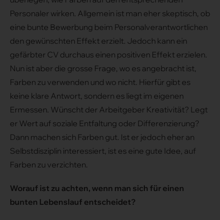
Personaler wirken. Allgemein ist man eher skeptisch, ob
eine bunte Bewerbung beim Personalverantwortlichen
den gewünschten Effekt erzielt. Jedoch kann ein
gefärbter CV durchaus einen positiven Effekt erzielen.
Nun ist aber die grosse Frage, wo es angebracht ist,
Farben zu verwenden und wo nicht. Hierfür gibt es
keine klare Antwort, sondern es liegt im eigenen
Ermessen. Wünscht der Arbeitgeber Kreativität? Legt
er Wert auf soziale Entfaltung oder Differenzierung?
Dann machen sich Farben gut. Ist er jedoch eher an
Selbstdisziplin interessiert, ist es eine gute Idee, auf
Farben zu verzichten.
Worauf ist zu achten, wenn man sich für einen
bunten Lebenslauf entscheidet?