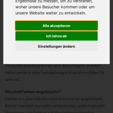
Ergebnisse zu messen, um zu verstehen,
woher unsere Besucher kommen oder um
unsere Website weiter zu entwickeln.
Alle akzeptieren
Ich lehne ab
Farbgestaltung im Lebenslauf
Einstellungen ändern
Farben im Lebenslauf treffen auf geteilte
Meinungen: Während der grosse Teil von
Personalverantwortlichen sich dazu negativ äussert,
halten andere eine Farbgebung in Ausnahmefällen für
sinnvoll.
Wo sind Farben angebracht?
Farben in Lebensläufen sind nicht immer angebracht.
Bevor man sich nun dafür entscheidet, sollte man sich
überlegen, wie Farben auf den entsprechenden