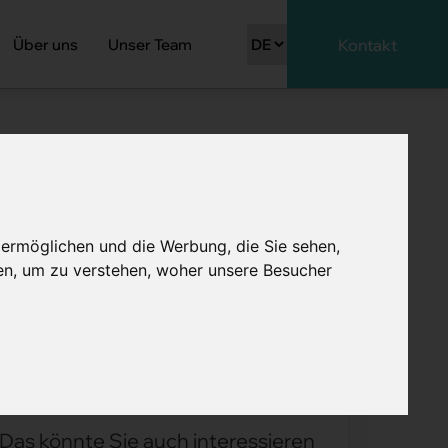
Über uns
Unser Team
Kontakt
2026
er ehrliche
 ermöglichen und die Werbung, die Sie sehen,
en, um zu verstehen, woher unsere Besucher
Das könnte Sie auch interessieren