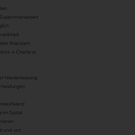
len
re Zusammenarbeit
lich
Krankheit
ber finanziert
 Arzt → Chefarzt
er Niederlassung
cheidungen
onsaufwand
 im Spital
trieren
t und -ort