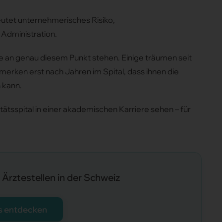
deutet unternehmerisches Risiko,
Administration.
die an genau diesem Punkt stehen. Einige träumen seit
erken erst nach Jahren im Spital, dass ihnen die
n kann.
itätsspital in einer akademischen Karriere sehen – für
.
Ärztestellen in der Schweiz
s entdecken