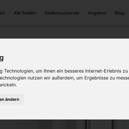
eiz
Alle Stellen
Stellensuchende
Angebot
Blog
e Praxis? Pro & Contra – Der ehrliche Vergleich 
ig
e Praxis? Pro & Contra – D
 Technologien, um Ihnen ein besseres Internet-Erlebnis zu
 Technologien nutzen wir außerdem, um Ergebnisse zu mess
wickeln.
gen ändern
tin Meyer
Teile diesen Artikel