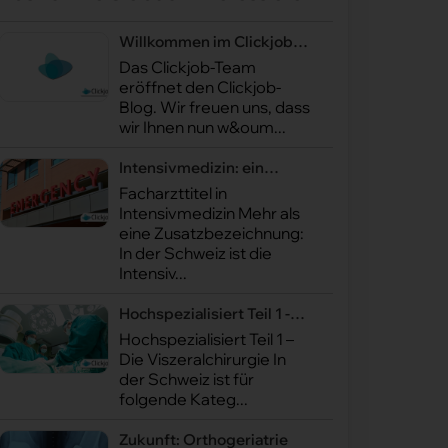
Willkommen im Clickjob-
Blog
Das Clickjob-Team
eröffnet den Clickjob-
Blog. Wir freuen uns, dass
wir Ihnen nun w&oum...
Intensivmedizin: ein
Facharzttitel
Facharzttitel in
Intensivmedizin Mehr als
eine Zusatzbezeichnung:
In der Schweiz ist die
Intensiv...
Hochspezialisiert Teil 1 -
Viszeralchirurgie
Hochspezialisiert Teil 1 –
Die Viszeralchirurgie In
der Schweiz ist für
folgende Kateg...
Zukunft: Orthogeriatrie