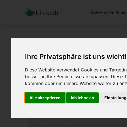
Arztestellen Schw
Startseite /
Blog /
Facharzt oder eigen
Ihre Privatsphäre ist uns wicht
Facharzt oder eigen
Diese Website verwendet Cookies und Targeting
besser an Ihre Bedürfnisse anzupassen. Diese
Vergleich 2026
kommen oder um unsere Website weiter zu ent
Alle akzeptieren
Ich lehne ab
Einstellun
Veröffentlicht:
11. Mai 2026
Ersteller:
Mar