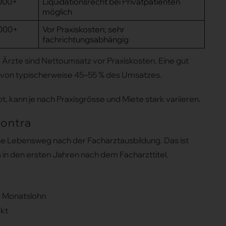
’000+
Liquidationsrecht bei Privatpatienten
möglich
’000+
Vor Praxiskosten; sehr
fachrichtungsabhängig
 Ärzte sind Nettoumsatz vor Praxiskosten. Eine gut
 von typischerweise 45–55 % des Umsatzes.
 kann je nach Praxisgrösse und Miete stark variieren.
Contra
liche Lebensweg nach der Facharztausbildung. Das ist
rs in den ersten Jahren nach dem Facharzttitel.
3. Monatslohn
ckt