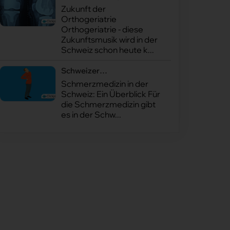
Zukunft der
Orthogeriatrie
Orthogeriatrie - diese
Zukunftsmusik wird in der
Schweiz schon heute k...
Schweizer
Schmerzmedizin
Schmerzmedizin in der
Schweiz: Ein Überblick Für
die Schmerzmedizin gibt
es in der Schw...