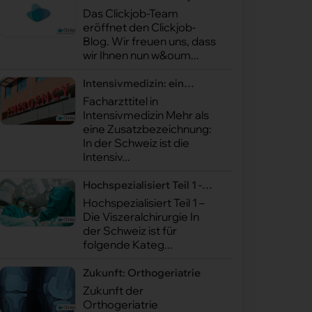
Blog
Das Clickjob-Team
eröffnet den Clickjob-
Blog. Wir freuen uns, dass
wir Ihnen nun w&oum...
Intensivmedizin: ein
Facharzttitel
Facharzttitel in
Intensivmedizin Mehr als
eine Zusatzbezeichnung:
In der Schweiz ist die
Intensiv...
Hochspezialisiert Teil 1 -
Viszeralchirurgie
Hochspezialisiert Teil 1 –
Die Viszeralchirurgie In
der Schweiz ist für
folgende Kateg...
Zukunft: Orthogeriatrie
Zukunft der
Orthogeriatrie