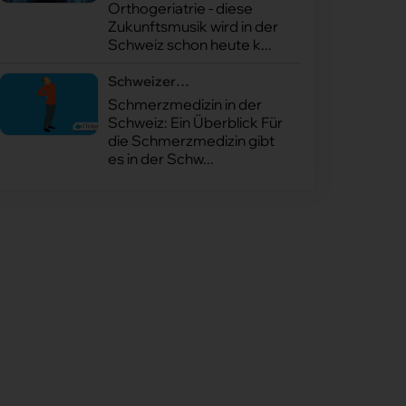
Orthogeriatrie - diese
Zukunftsmusik wird in der
Schweiz schon heute k...
Schweizer
Schmerzmedizin
Schmerzmedizin in der
Schweiz: Ein Überblick Für
die Schmerzmedizin gibt
es in der Schw...