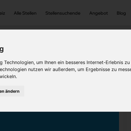
eiz
Alle Stellen
Stellensuchende
Angebot
Blog
ig
Gehirn?
 Technologien, um Ihnen ein besseres Internet-Erlebnis zu
Gehirn?
 Technologien nutzen wir außerdem, um Ergebnisse zu mess
wickeln.
tin Meyer
Teile diesen Artikel
gen ändern