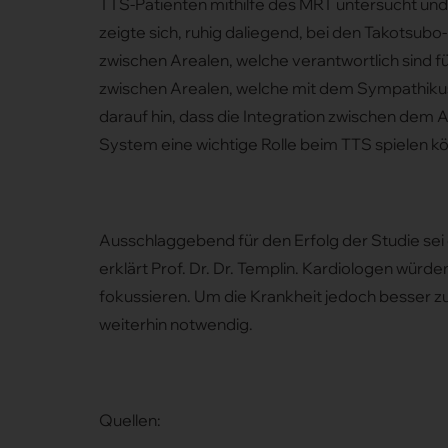
TTS-Patienten mithilfe des MRT untersucht und
zeigte sich, ruhig daliegend, bei den Takotsubo
zwischen Arealen, welche verantwortlich sind 
zwischen Arealen, welche mit dem Sympathikus 
darauf hin, dass die Integration zwischen d
System eine wichtige Rolle beim TTS spielen k
Ausschlaggebend für den Erfolg der Studie s
erklärt Prof. Dr. Dr. Templin. Kardiologen würd
fokussieren. Um die Krankheit jedoch besser zu 
weiterhin notwendig.
Quellen: