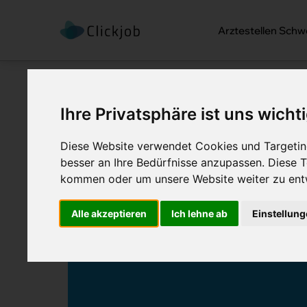
Arztestellen Schw
Ihre Privatsphäre ist uns wicht
Startseite /
Blog /
Bricht das Herz im 
Diese Website verwendet Cookies und Targeting
Bricht das Herz im 
besser an Ihre Bedürfnisse anzupassen. Diese
kommen oder um unsere Website weiter zu ent
Veröffentlicht:
4. April 2019
Ersteller:
Mar
Alle akzeptieren
Ich lehne ab
Einstellun