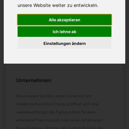
unsere Website weiter zu entwickeln.
Alle akzeptieren
Stellenreferenz:
CLJ-MM 41065
Ich lehne ab
Job registriert am:
23.10.2025
Region:
Nordwestschweiz
Ihre Ansprechsperson :
Martin Meyer
Einstellungen ändern
Stelle verfügbar ab:
nach Vereinbarung
Unternehmen
Bei unserem Kunden, einer dynamischen
medizinischen Einrichtung, eröffnet sich eine
verantwortungsvolle Fachposition für eine
erfahrene Pneumologin oder einen erfahrenen
Pneumologen, die bzw. der zusätzlich auch die