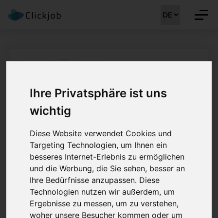
Startseite
/
Ärztejobs
/
Facharzt FMH für Pneumologie inklusive Leitung
des Fachbereiches (m/w/d)
Ihre Privatsphäre ist uns
Facharzt FMH für
wichtig
Pneumologie
Diese Website verwendet Cookies und
inklusive Leitung des
Targeting Technologien, um Ihnen ein
besseres Internet-Erlebnis zu ermöglichen
Fachbereiches
und die Werbung, die Sie sehen, besser an
Ihre Bedürfnisse anzupassen. Diese
(m/w/d) 100%
Technologien nutzen wir außerdem, um
Ergebnisse zu messen, um zu verstehen,
Job Details: Ärztejobs
woher unsere Besucher kommen oder um