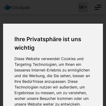
Startseite
/
Gesundheitsberufe Jobs
/
Pflegefachperson HF/FH (m/w/d)
Ihre Privatsphäre ist uns
Pflegefachperson
wichtig
HF/FH (m/w/d) 60 -
Diese Website verwendet Cookies und
90%
Targeting Technologien, um Ihnen ein
besseres Internet-Erlebnis zu ermöglichen
und die Werbung, die Sie sehen, besser an
Job Details: Gesundheitsberufe Jobs
Ihre Bedürfnisse anzupassen. Diese
Technologien nutzen wir außerdem, um
Ergebnisse zu messen, um zu verstehen,
woher unsere Besucher kommen oder um
Stellenreferenz:
CLJ-KK 39096
unsere Website weiter zu entwickeln.