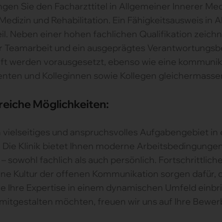
ngen Sie den Facharzttitel in Allgemeiner Innerer Med
 Medizin und Rehabilitation. Ein Fähigkeitsausweis 
il. Neben einer hohen fachlichen Qualifikation zeich
rer Teamarbeit und ein ausgeprägtes Verantwortungsb
ift werden vorausgesetzt, ebenso wie eine kommuni
tienten und Kolleginnen sowie Kollegen gleichermasse
reiche Möglichkeiten:
 vielseitiges und anspruchsvolles Aufgabengebiet in
 Die Klinik bietet Ihnen moderne Arbeitsbedingunge
– sowohl fachlich als auch persönlich. Fortschrittlic
e Kultur der offenen Kommunikation sorgen dafür, da
 Ihre Expertise in einem dynamischen Umfeld einbri
v mitgestalten möchten, freuen wir uns auf Ihre Bewe