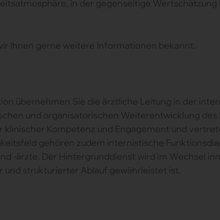
Arbeitsatmosphäre, in der gegenseitige Wertschätzung
wir Ihnen gerne weitere Informationen bekannt.
ion übernehmen Sie die ärztliche Leitung in der inter
schen und organisatorischen Weiterentwicklung des 
r klinischer Kompetenz und Engagement und vertrete
gkeitsfeld gehören zudem internistische Funktionsdia
und -ärzte. Der Hintergrunddienst wird im Wechsel i
und strukturierter Ablauf gewährleistet ist.