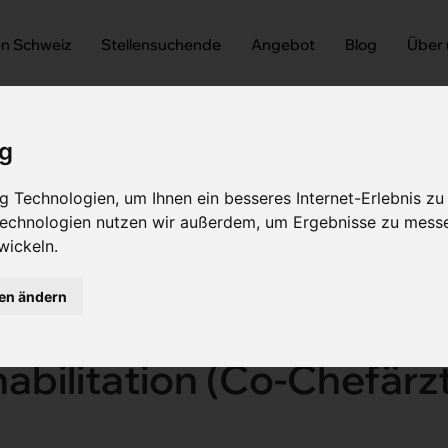
en Schweiz
Stellensuchende
Angebot
Blog
Über
ig
 Technologien, um Ihnen ein besseres Internet-Erlebnis zu
 Technologien nutzen wir außerdem, um Ergebnisse zu mess
wickeln.
r internistisch-onkologische Rehabilitation (Co-
gen ändern
eitende Ärztin für intern
abilitation (Co-Chefärz