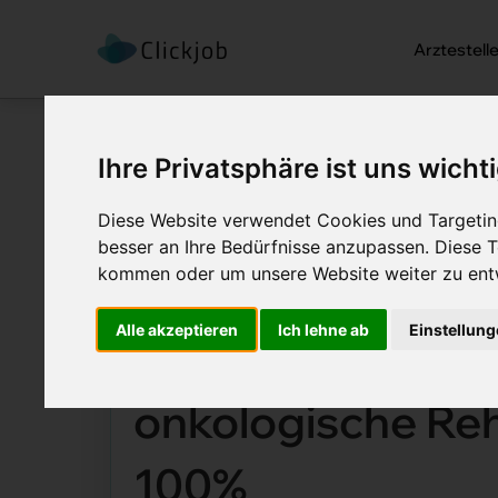
Arztestell
Ihre Privatsphäre ist uns wicht
Diese Website verwendet Cookies und Targeting
besser an Ihre Bedürfnisse anzupassen. Diese
Startseite
/
Ärztejobs
/
kommen oder um unsere Website weiter zu ent
Leitender Arzt / Leitende Ärztin fü
Alle akzeptieren
Ich lehne ab
Einstellun
Leitender Arzt / L
onkologische Reh
100%