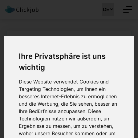
Startseite
/
Gesundheitsberufe Jobs
/
Spezialpflege: Gruppenleiter Notfallmedizin
Ihre Privatsphäre ist uns
Spezialpflege:
wichtig
Gruppenleiter
Diese Website verwendet Cookies und
Notfallmedizin 80 -
Targeting Technologien, um Ihnen ein
100%
besseres Internet-Erlebnis zu ermöglichen
und die Werbung, die Sie sehen, besser an
Ihre Bedürfnisse anzupassen. Diese
Job Details: Gesundheitsberufe Jobs
Technologien nutzen wir außerdem, um
Ergebnisse zu messen, um zu verstehen,
woher unsere Besucher kommen oder um