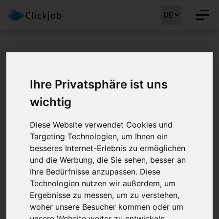
Fachärztin Pathologie
Ihre Privatsphäre ist uns
(m/w/d) - Bewerben
wichtig
Diese Website verwendet Cookies und
Targeting Technologien, um Ihnen ein
Stellenreferenz:
CLJ-MM 41099
Region:
Zürich
besseres Internet-Erlebnis zu ermöglichen
und die Werbung, die Sie sehen, besser an
Ihre Bedürfnisse anzupassen. Diese
Technologien nutzen wir außerdem, um
Ergebnisse zu messen, um zu verstehen,
Bitte bewerben Sie sich nur auf eine Stelle! Wir
woher unsere Besucher kommen oder um
informieren Sie nach Erhalt Ihres CV über alle
unsere Website weiter zu entwickeln.