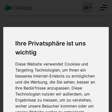
Oberarzt/Oberärztin
Ihre Privatsphäre ist uns
Radiologie (m/w/d) -
wichtig
Bewerben
Diese Website verwendet Cookies und
Targeting Technologien, um Ihnen ein
besseres Internet-Erlebnis zu ermöglichen
und die Werbung, die Sie sehen, besser an
Stellenreferenz:
CLJ-MM 40174
Region:
Mittelland
Ihre Bedürfnisse anzupassen. Diese
Technologien nutzen wir außerdem, um
Ergebnisse zu messen, um zu verstehen,
woher unsere Besucher kommen oder um
Bitte bewerben Sie sich nur auf eine Stelle! Wir
unsere Website weiter zu entwickeln.