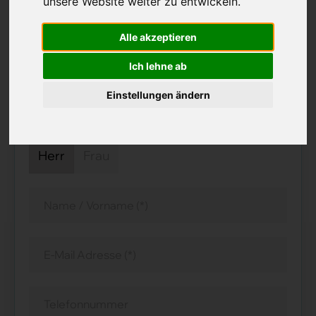
unsere Website weiter zu entwickeln.
Alle akzeptieren
Bitte bewerben Sie sich nur auf eine Stelle! Wir
Ich lehne ab
informieren Sie nach Erhalt Ihres CV über alle
Einstellungen ändern
aktuellen Möglichkeiten.
(*) Pflichtfelder
Herr
Frau