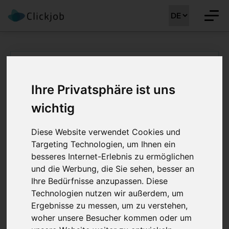
Dipl.
Ihre Privatsphäre ist uns
Pflegefachperson HF
wichtig
oder FH
Pflegezentrum -
Diese Website verwendet Cookies und
Targeting Technologien, um Ihnen ein
Bewerben
besseres Internet-Erlebnis zu ermöglichen
und die Werbung, die Sie sehen, besser an
Ihre Bedürfnisse anzupassen. Diese
Technologien nutzen wir außerdem, um
Ergebnisse zu messen, um zu verstehen,
Stellenreferenz:
CLJ-MM 38596
Region:
Zürich
woher unsere Besucher kommen oder um