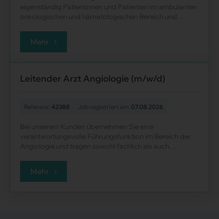
eigenständig Patientinnen und Patienten im ambulanten
onkologischen und hämatologischen Bereich und
begleiten deren Therapien mit hoher f......
Mehr
Leitender Arzt Angiologie (m/w/d)
Referenz:
42388
Job registriert am:
07.08.2026
Bei unserem Kunden übernehmen Sie eine
verantwortungsvolle Führungsfunktion im Bereich der
Angiologie und tragen sowohl fachlich als auch
organisatorisch zur Weiterentwicklung der nicht-inva......
Mehr