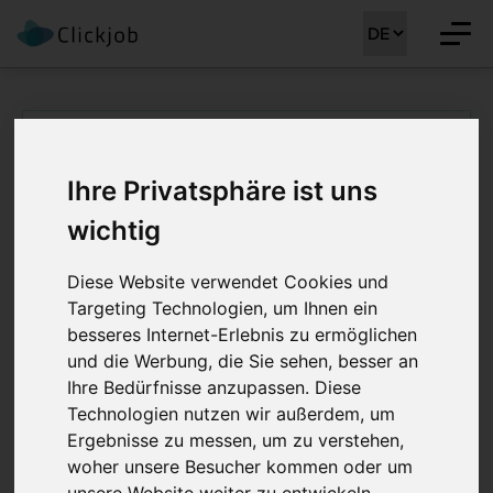
Facharzt für Kinder-
Ihre Privatsphäre ist uns
und
wichtig
Jugendpsychiatrie
(m/w/d) - Bewerben
Diese Website verwendet Cookies und
Targeting Technologien, um Ihnen ein
besseres Internet-Erlebnis zu ermöglichen
und die Werbung, die Sie sehen, besser an
Ihre Bedürfnisse anzupassen. Diese
Technologien nutzen wir außerdem, um
Stellenreferenz:
38301
Region:
Ostschweiz
Ergebnisse zu messen, um zu verstehen,
woher unsere Besucher kommen oder um