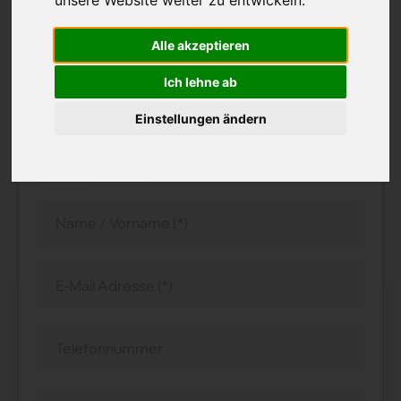
unsere Website weiter zu entwickeln.
Bitte bewerben Sie sich nur auf eine Stelle! Wir
Alle akzeptieren
informieren Sie nach Erhalt Ihres CV über alle
Ich lehne ab
aktuellen Möglichkeiten.
(*) Pflichtfelder
Einstellungen ändern
Herr
Frau