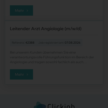
begleiten deren Therapien mit hoher f......
Mehr
Leitender Arzt Angiologie (m/w/d)
Referenz:
42388
Job registriert am:
07.08.2026
Bei unserem Kunden übernehmen Sie eine
verantwortungsvolle Führungsfunktion im Bereich der
Angiologie und tragen sowohl fachlich als auch
organisatorisch zur Weiterentwicklung der nicht-inva......
Mehr