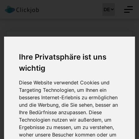
Startseite
/
Ärztejobs
/
Stationsoberarzt Intensivmedizin (m/w/d)
Ihre Privatsphäre ist uns
Stationsoberarzt
wichtig
Intensivmedizin
Diese Website verwendet Cookies und
(m/w/d) 100%
Targeting Technologien, um Ihnen ein
besseres Internet-Erlebnis zu ermöglichen
Job Details: Ärztejobs
und die Werbung, die Sie sehen, besser an
Ihre Bedürfnisse anzupassen. Diese
Technologien nutzen wir außerdem, um
Ergebnisse zu messen, um zu verstehen,
Stellenreferenz:
CLJ-MM 41067
woher unsere Besucher kommen oder um