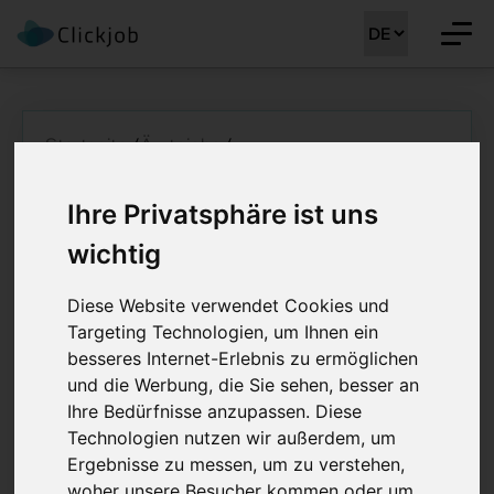
Startseite
/
Ärztejobs
/
Oberarzt / Oberärztin Gynäkologie und
Geburtshilfe
Ihre Privatsphäre ist uns
Oberarzt /
wichtig
Oberärztin
Diese Website verwendet Cookies und
Gynäkologie und
Targeting Technologien, um Ihnen ein
besseres Internet-Erlebnis zu ermöglichen
Geburtshilfe 60 -
und die Werbung, die Sie sehen, besser an
Ihre Bedürfnisse anzupassen. Diese
100%
Technologien nutzen wir außerdem, um
Ergebnisse zu messen, um zu verstehen,
Job Details: Ärztejobs
woher unsere Besucher kommen oder um