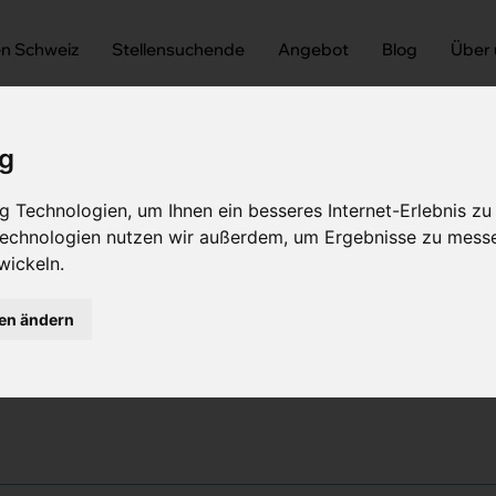
en Schweiz
Stellensuchende
Angebot
Blog
Über
ig
 Technologien, um Ihnen ein besseres Internet-Erlebnis zu
 Technologien nutzen wir außerdem, um Ergebnisse zu mess
wickeln.
Fachärztin Gynäkologie und Geburtshilfe
ztin Gynäkologie und Ge
gen ändern