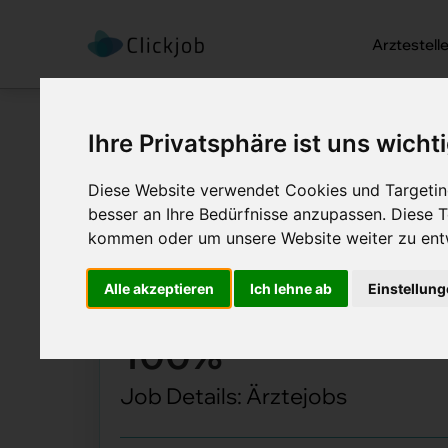
Arztestell
Ihre Privatsphäre ist uns wicht
Diese Website verwendet Cookies und Targeting
besser an Ihre Bedürfnisse anzupassen. Diese
kommen oder um unsere Website weiter zu ent
Startseite
/
Ärztejobs
/
Facharzt / 
Facharzt / Fachär
Alle akzeptieren
Ich lehne ab
Einstellun
100%
Job Details: Ärztejobs