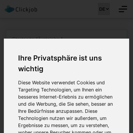
Startseite
/
Ärztejobs
/
Oberarzt Geriatrie (w/m/d)
Oberarzt Geriatrie
Ihre Privatsphäre ist uns
wichtig
(w/m/d) 80 - 100%
Diese Website verwendet Cookies und
Job Details: Ärztejobs
Targeting Technologien, um Ihnen ein
besseres Internet-Erlebnis zu ermöglichen
und die Werbung, die Sie sehen, besser an
Ihre Bedürfnisse anzupassen. Diese
Stellenreferenz:
CLJ-MM 42210
Technologien nutzen wir außerdem, um
Job registriert am:
29.06.2026
Region:
Winterthur
Ergebnisse zu messen, um zu verstehen,
Ihre Ansprechsperson :
Martin Meyer
woher unsere Besucher kommen oder um