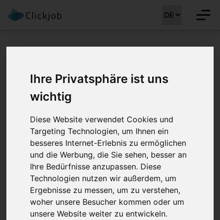
Startseite
/
Gesundheitsberufe Jobs
/
Fachmann Gesundheit EFZ (m/w/d)
Ihre Privatsphäre ist uns
Fachmann
wichtig
Gesundheit EFZ
Diese Website verwendet Cookies und
Targeting Technologien, um Ihnen ein
(m/w/d) 50 - 100%
besseres Internet-Erlebnis zu ermöglichen
und die Werbung, die Sie sehen, besser an
Job Details: Gesundheitsberufe Jobs
Ihre Bedürfnisse anzupassen. Diese
Technologien nutzen wir außerdem, um
Ergebnisse zu messen, um zu verstehen,
woher unsere Besucher kommen oder um
Stellenreferenz:
38966
Job registriert am:
22.10.2025
unsere Website weiter zu entwickeln.