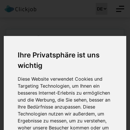
Startseite
/
Ärztejobs
/
Fachärztin / Facharzt Dermatologie und
Venerologie
Ihre Privatsphäre ist uns
Fachärztin / Facharzt
wichtig
Dermatologie und
Diese Website verwendet Cookies und
Venerologie 50 -
Targeting Technologien, um Ihnen ein
besseres Internet-Erlebnis zu ermöglichen
100%
und die Werbung, die Sie sehen, besser an
Ihre Bedürfnisse anzupassen. Diese
Job Details: Ärztejobs
Technologien nutzen wir außerdem, um
Ergebnisse zu messen, um zu verstehen,
woher unsere Besucher kommen oder um