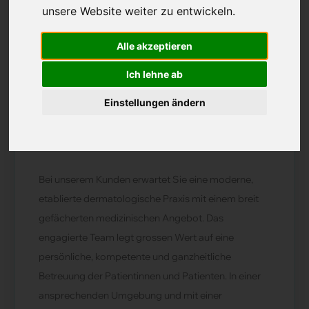
unsere Website weiter zu entwickeln.
Stellenreferenz:
41439
Job registriert am:
04.11.2025
Alle akzeptieren
Region:
Zentralschweiz
Ihre Ansprechsperson :
Clickjob
Stelle verfügbar ab:
nach Vereinbarung
Ich lehne ab
Einstellungen ändern
Unternehmen
Bei unserem Kunden erwartet Sie eine moderne,
etablierte dermatologische Praxis mit einem breit
gefächerten medizinischen Angebot. Das
engagierte Team legt grossen Wert auf eine
persönliche, kompetente und ganzheitliche
Betreuung der Patientinnen und Patienten. In einer
ansprechenden Umgebung und mit einer