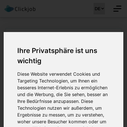
Startseite
/
Ärztejobs
/
Facharzt /Fachärztin Dermatologie
Ihre Privatsphäre ist uns
Facharzt /Fachärztin
wichtig
Dermatologie 40 -
Diese Website verwendet Cookies und
80%
Targeting Technologien, um Ihnen ein
besseres Internet-Erlebnis zu ermöglichen
Job Details: Ärztejobs
und die Werbung, die Sie sehen, besser an
Ihre Bedürfnisse anzupassen. Diese
Technologien nutzen wir außerdem, um
Ergebnisse zu messen, um zu verstehen,
Stellenreferenz:
CLJ-MM 41529
woher unsere Besucher kommen oder um