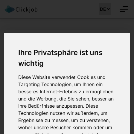
Startseite
/
Ärztejobs
/
Fachärztin Dermatologie (m/w/d)
Ihre Privatsphäre ist uns
Fachärztin
wichtig
Dermatologie
Diese Website verwendet Cookies und
(m/w/d) 40 - 100%
Targeting Technologien, um Ihnen ein
besseres Internet-Erlebnis zu ermöglichen
Job Details: Ärztejobs
und die Werbung, die Sie sehen, besser an
Ihre Bedürfnisse anzupassen. Diese
Technologien nutzen wir außerdem, um
Ergebnisse zu messen, um zu verstehen,
Stellenreferenz:
CLJ-MM 41622
woher unsere Besucher kommen oder um