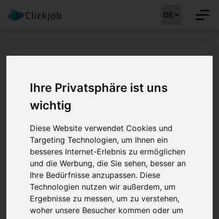
Startseite
/
Ärztejobs
/
Dermatologin / Dermatologe
Ihre Privatsphäre ist uns
Dermatologin /
wichtig
Dermatologe 20 -
Diese Website verwendet Cookies und
40%
Targeting Technologien, um Ihnen ein
besseres Internet-Erlebnis zu ermöglichen
Job Details: Ärztejobs
und die Werbung, die Sie sehen, besser an
Ihre Bedürfnisse anzupassen. Diese
Technologien nutzen wir außerdem, um
Ergebnisse zu messen, um zu verstehen,
Stellenreferenz:
CLJ-MM 41381
woher unsere Besucher kommen oder um