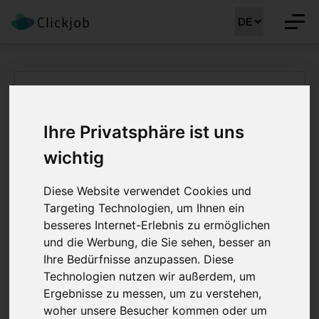
Startseite
/
Ärztejobs
/
Oberarzt Angiologie (m/w/d)
Ihre Privatsphäre ist uns
Oberarzt Angiologie
wichtig
(m/w/d) 80 - 100%
Diese Website verwendet Cookies und
Job Details: Ärztejobs
Targeting Technologien, um Ihnen ein
besseres Internet-Erlebnis zu ermöglichen
und die Werbung, die Sie sehen, besser an
Ihre Bedürfnisse anzupassen. Diese
Stellenreferenz:
CLJ-MM 40924
Technologien nutzen wir außerdem, um
Ergebnisse zu messen, um zu verstehen,
Job registriert am:
06.10.2025
Region:
Mittelland
woher unsere Besucher kommen oder um
Ihre Ansprechsperson :
Martin Meyer