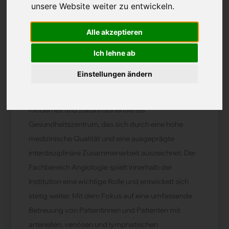
unsere Website weiter zu entwickeln.
Stelle verfügbar ab:
nach Vereinbarung
Alle akzeptieren
Ich lehne ab
Unternehmen
Einstellungen ändern
Bei unserem Kunden handelt es sich um ein
modernes und zukunftsorientiertes
Gesundheitszentrum, das sich durch eine hohe
medizinische Qualität und eine ausgeprägte
interdisziplinäre Zusammenarbeit auszeichnet. Der
Fachbereich Angiologie spielt innerhalb der
Institution eine wichtige Rolle und entwickelt sich
stetig weiter. Mit dem Fokus auf eine umfassende
Betreuung von Patientinnen und Patienten mit
arteriellen, venösen und lymphatischen