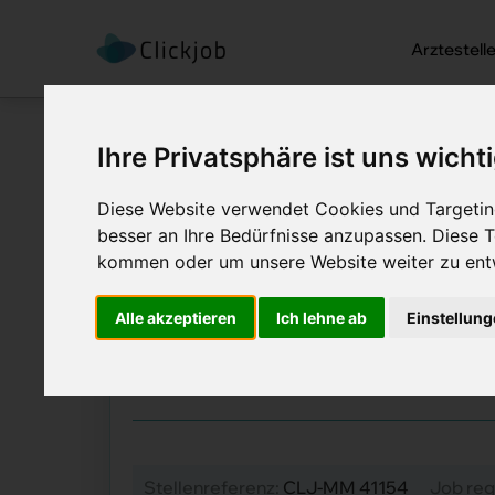
Arztestell
Ihre Privatsphäre ist uns wicht
Diese Website verwendet Cookies und Targeting
besser an Ihre Bedürfnisse anzupassen. Diese
kommen oder um unsere Website weiter zu ent
Startseite
/
Ärztejobs
/
Fachärztin 
Fachärztin Anäst
Alle akzeptieren
Ich lehne ab
Einstellun
Job Details: Ärztejobs
Stellenreferenz:
CLJ-MM 41154
Job reg