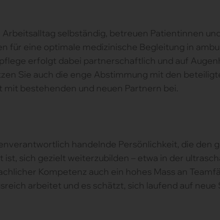
n Arbeitsalltag selbständig, betreuen Patientinnen un
en für eine optimale medizinische Begleitung in ambu
flege erfolgt dabei partnerschaftlich und auf Auge
tzen Sie auch die enge Abstimmung mit den beteiligt
 mit bestehenden und neuen Partnern bei.
enverantwortlich handelnde Persönlichkeit, die den
ist, sich gezielt weiterzubilden – etwa in der ultrasc
chlicher Kompetenz auch ein hohes Mass an Teamfähigk
ch arbeitet und es schätzt, sich laufend auf neue Si