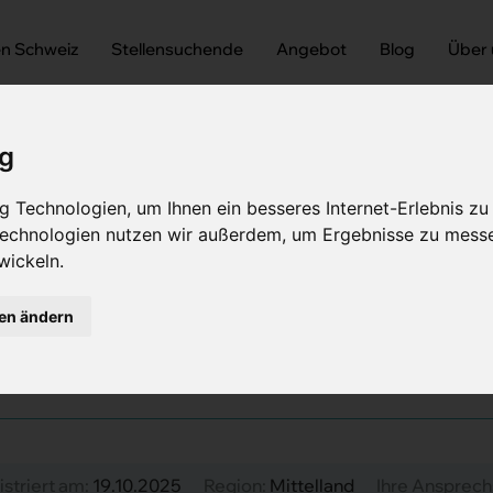
en Schweiz
Stellensuchende
Angebot
Blog
Über
ig
 Technologien, um Ihnen ein besseres Internet-Erlebnis zu
 Technologien nutzen wir außerdem, um Ergebnisse zu mess
wickeln.
Anästhesiologie (m/w/d)
hesiologie (m/w/d) 80 -
gen ändern
istriert am:
19.10.2025
Region:
Mittelland
Ihre Ansprech