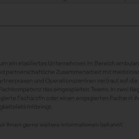
 um ein etabliertes Unternehmen im Bereich ambulan
z und partnerschaftliche Zusammenarbeit mit medizin
Partnerpraxen und Operationszentren vertraut auf di
chkompetenz des eingespielten Teams. In zwei Regi
gierte Fachärztin oder einen engagierten Facharzt An
keitsfeld mitbringt.
wir Ihnen gerne weitere Informationen bekannt.