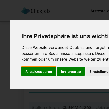
Arztestell
Ihre Privatsphäre ist uns wicht
Diese Website verwendet Cookies und Targeting
besser an Ihre Bedürfnisse anzupassen. Diese
Startseite
/
Ärztejobs
/
Oberärztin 
kommen oder um unsere Website weiter zu ent
Oberärztin Inner
Alle akzeptieren
Ich lehne ab
Einstellun
Job Details: Ärztejobs
Stellenreferenz:
CLJ-MM 42263
Job re