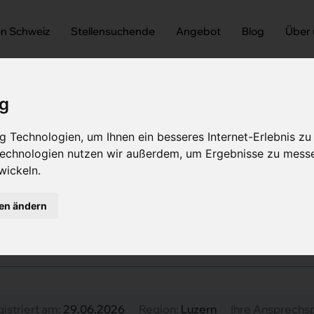
en Schweiz
Stellensuchende
Angebot
Blog
Über
ig
 Technologien, um Ihnen ein besseres Internet-Erlebnis zu
 Technologien nutzen wir außerdem, um Ergebnisse zu mess
Innere Medizin (w/m/d)
wickeln.
e Medizin (w/m/d) 80 - 
gen ändern
gistriert am:
29.06.2026
Region:
Luzern
Ihre Ansprechs