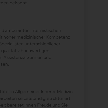
hmen bekannt.
nd ambulanten internistischen
mit hoher medizinischer Kompetenz
pezialisten unterschiedlicher
qualitativ hochwertigen
on Assistenzärztinnen und
ssen.
itel in Allgemeiner Innerer Medizin
rbeiten selbstständig, strukturiert
eit bereitet Ihnen Freude und Sie