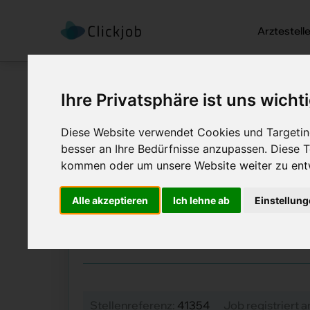
Arztestell
Ihre Privatsphäre ist uns wicht
Diese Website verwendet Cookies und Targeting
besser an Ihre Bedürfnisse anzupassen. Diese
kommen oder um unsere Website weiter zu ent
Startseite
/
Ärztejobs
/
Fachärztin /
Fachärztin / Fac
Alle akzeptieren
Ich lehne ab
Einstellun
Job Details: Ärztejobs
Stellenreferenz:
41354
Job registriert 