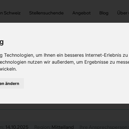
en Schweiz
Stellensuchende
Angebot
Blog
Über
ig
 Technologien, um Ihnen ein besseres Internet-Erlebnis zu
 Technologien nutzen wir außerdem, um Ergebnisse zu mess
wickeln.
 Facharzt Allgemeine Innere Medizin
harzt Allgemeine Innere 
gen ändern
am:
14.10.2025
Region:
Mittelland
Ihre Ansprechsperson 