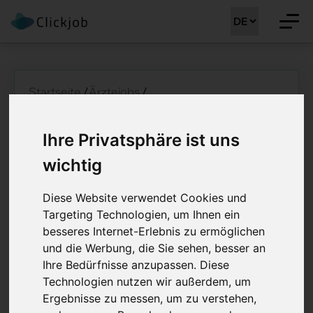
Startseite
/
Ärztejobs
/
Fach­ärz­tin All­ge­mei­ne In­ne­re Me­di­zin (w/m/d)
Fach­ärz­tin All­ge­mei­
Ihre Privatsphäre ist uns
ne In­ne­re Me­di­zin
wichtig
(w/m/d) 60 - 100%
Diese Website verwendet Cookies und
Targeting Technologien, um Ihnen ein
Job Details: Ärztejobs
besseres Internet-Erlebnis zu ermöglichen
und die Werbung, die Sie sehen, besser an
Ihre Bedürfnisse anzupassen. Diese
Technologien nutzen wir außerdem, um
Stellenreferenz:
CLJ-MM 42241
Ergebnisse zu messen, um zu verstehen,